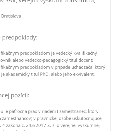
 SAV, verejná výskumná inštitúcia,
 Bratislava
é predpoklady:
ikačným predpokladom je vedecký kvalifikačný
ovník alebo vedecko-pedagogický titul docent;
ikačným predpokladom v prípade uchádzača, ktorý
je akademický titul PhD. alebo jeho ekvivalent.
cej pozícii:
je päťročná prax v riadení ( zamestnanec, ktorý
h zamestnancov) v právnickej osobe uskutočňujúcej
s. 4 zákona č. 243/2017 Z. z. o verejnej výskumnej