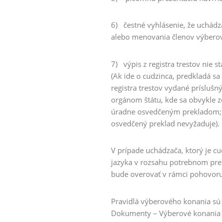
6) čestné vyhlásenie, že uchádz
alebo menovania členov výberov
7) výpis z registra trestov nie st
(Ak ide o cudzinca, predkladá s
registra trestov vydané prísluš
orgánom štátu, kde sa obvykle zdr
úradne osvedčeným prekladom; 
osvedčený preklad nevyžaduje).
V prípade uchádzača, ktorý je c
jazyka v rozsahu potrebnom pre
bude overovať v rámci pohovoru
Pravidlá výberového konania
sú 
Dokumenty – Výberové konania