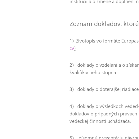
inštitúcii a o zmene a doplnení 
Zoznam dokladov, ktoré 
1) životopis vo formáte Europass
cv
),
2)
doklady o vzdelaní a o získan
kvalifikačného stupňa
3) doklady o doterajšej riadiacej
4) doklady o výsledkoch vedecke
dokladov o prípadných právach 
vedeckej činnosti uchádzača,
5) písomnú prezentáciu návrhu 