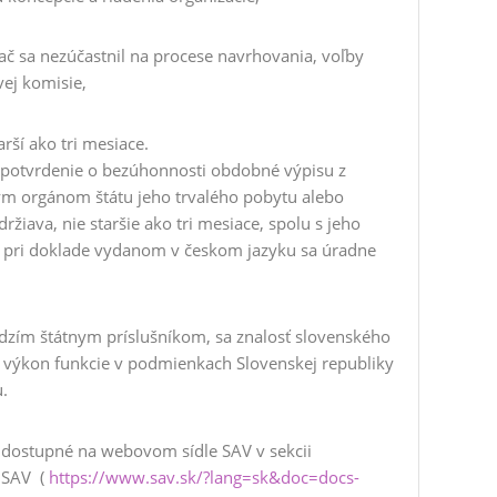
ač sa nezúčastnil na procese navrhovania, voľby
ej komisie,
arší ako tri mesiace.
a potvrdenie o bezúhonnosti obdobné výpisu z
ným orgánom štátu jeho trvalého pobytu alebo
žiava, nie staršie ako tri mesiace, spolu s jeho
pri doklade vydanom v českom jazyku sa úradne
udzím štátnym príslušníkom, sa znalosť slovenského
 výkon funkcie v podmienkach Slovenskej republiky
.
dostupné na webovom sídle SAV v sekcii
 SAV (
https://www.sav.sk/?lang=sk&doc=docs-