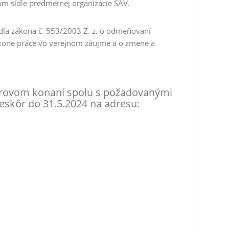
om sídle predmetnej organizácie SAV.
dľa zákona č. 553/2003 Z. z. o odmeňovaní
kone práce vo verejnom záujme a o zmene a
berovom konaní spolu s požadovanými
neskôr do 31.5.2024 na adresu: