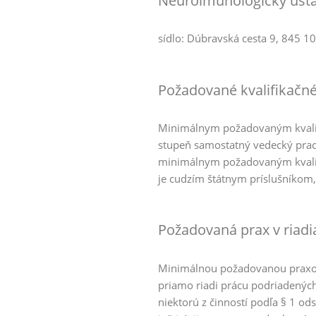
Neuroimunologický ústav
sídlo: Dúbravská cesta 9, 845 10
Požadované kvalifikačn
Minimálnym požadovaným kvalif
stupeň samostatný vedecký prac
minimálnym požadovaným kvalif
je cudzím štátnym príslušníkom, 
Požadovaná prax v riadia
Minimálnou požadovanou praxou 
priamo riadi prácu podriadenýc
niektorú z činností podľa § 1 od