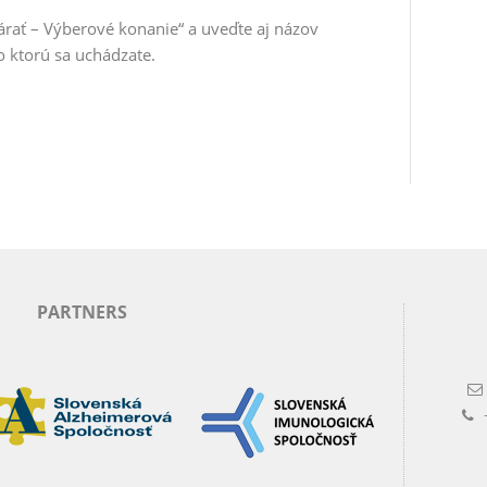
árať – Výberové konanie“
a uveďte aj
názov
 o ktorú sa uchádzate.
PARTNERS