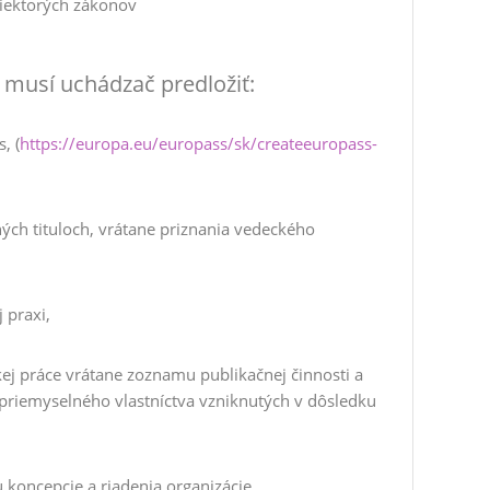
niektorých zákonov
musí uchádzač predložiť:
, (
https://europa.eu/europass/sk/createeuropass-
ých tituloch, vrátane priznania vedeckého
 praxi,
j práce vrátane zoznamu publikačnej činnosti a
priemyselného vlastníctva vzniknutých v dôsledku
koncepcie a riadenia organizácie,