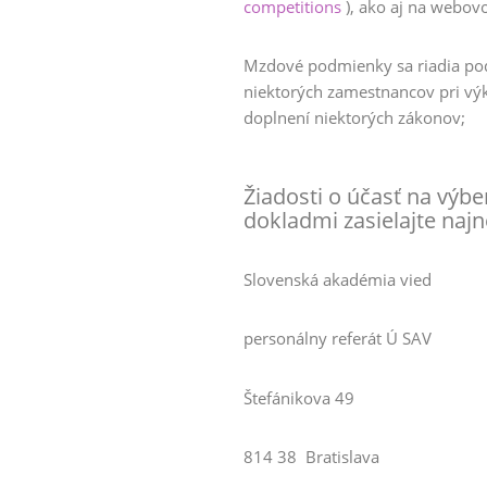
competitions
), ako aj na webov
Mzdové podmienky sa riadia
po
niektorých zamestnancov pri vý
doplnení niektorých zákonov;
Žiadosti o účasť na vý
dokladmi zasielajte naj
Slovenská akadémia vied
personálny referát Ú SAV
Štefánikova 49
814 38 Bratislava